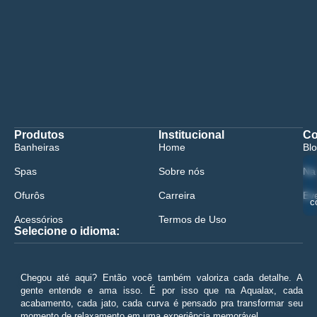
Produtos
Institucional
Co
Banheiras
Home
Bl
Spas
Sobre nós
Na
Ofurôs
Carreira
Ev
c
Acessórios
Termos de Uso
Selecione o idioma:
😀
Chegou até aqui? Então você também valoriza cada detalhe. A
gente entende e ama isso. É por isso que na Aqualax, cada
acabamento, cada jato, cada curva é pensado pra transformar seu
momento de relaxamento em uma experiência memorável.