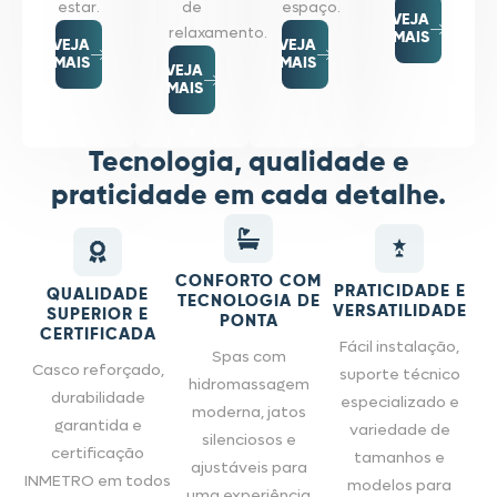
estar.
de
espaço.
VEJA
relaxamento.
MAIS
VEJA
VEJA
MAIS
MAIS
VEJA
MAIS
Tecnologia, qualidade e
praticidade em cada detalhe.
CONFORTO COM
PRATICIDADE E
QUALIDADE
TECNOLOGIA DE
VERSATILIDADE
SUPERIOR E
PONTA
CERTIFICADA
Fácil instalação,
Spas com
Casco reforçado,
suporte técnico
hidromassagem
durabilidade
especializado e
moderna, jatos
garantida e
variedade de
silenciosos e
certificação
tamanhos e
ajustáveis para
INMETRO em todos
modelos para
uma experiência