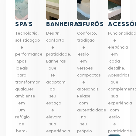
SPA'S
BANHEIRAS
OFURÔS
ACESSÓ
Tecnologia,
Design,
Conforto,
Funcionalida
sofisticação
conforto
tradição
e
e
e
e
elegância
performance.
praticidade.
estilo
em
Spas
Banheiras
em
cada
ideais
que
versões
detalhe.
para
se
compactas
Acessórios
transformar
adaptam
e
que
qualquer
ao
artesanais.
complement
ambiente
seu
Relaxe
sua
em
espaço
com
experiência
um
e
autenticidade
com
refúgio
elevam
no
estilo
de
sua
seu
e
bem-
experiência
próprio
praticidade.