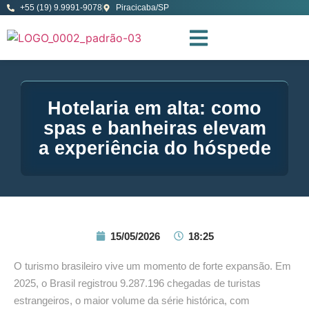
+55 (19) 9.9991-9078
Piracicaba/SP
Hotelaria em alta: como
spas e banheiras elevam
a experiência do hóspede
15/05/2026
18:25
O turismo brasileiro vive um momento de forte expansão. Em
2025, o Brasil registrou 9.287.196 chegadas de turistas
estrangeiros, o maior volume da série histórica, com