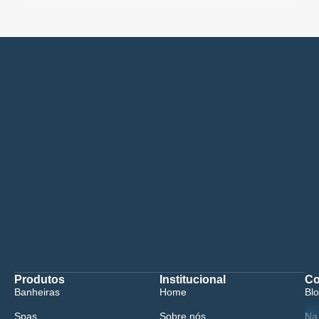
Produtos
Institucional
Co
Banheiras
Home
Bl
Spas
Sobre nós
Na