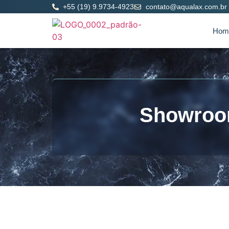
+55 (19) 9.9734-4923
contato@aqualax.com.br
Hom
Showro