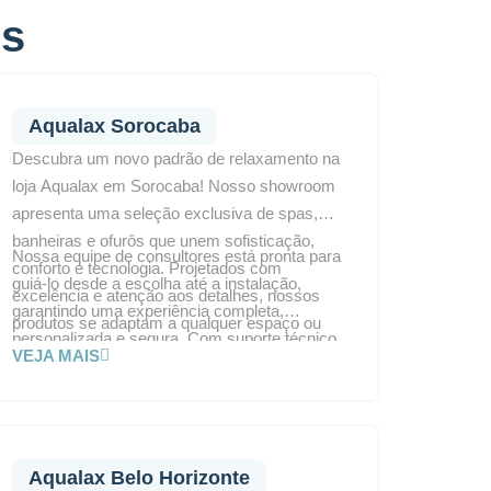
ms
Aqualax Sorocaba
Descubra um novo padrão de relaxamento na
loja Aqualax em Sorocaba! Nosso showroom
apresenta uma seleção exclusiva de spas,
banheiras e ofurôs que unem sofisticação,
Nossa equipe de consultores está pronta para
conforto e tecnologia. Projetados com
guiá-lo desde a escolha até a instalação,
excelência e atenção aos detalhes, nossos
garantindo uma experiência completa,
produtos se adaptam a qualquer espaço ou
personalizada e segura. Com suporte técnico
estilo de vida.
VEJA MAIS
especializado no local, você terá todo o
acompanhamento necessário. Visite a
Aqualax Sorocaba e transforme seu ambiente
em um verdadeiro santuário de bem-estar.
Aqualax Belo Horizonte