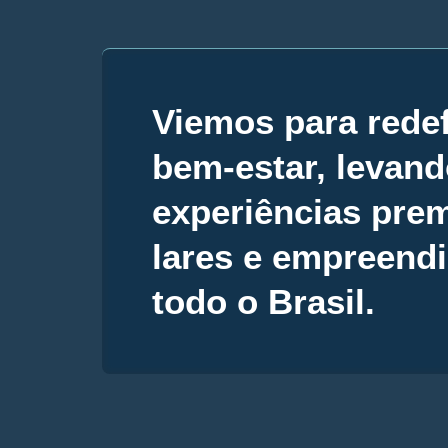
Viemos para redef
bem-estar, levan
experiências pre
lares e empreend
todo o Brasil.