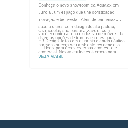
Conheça o novo showroom da Aqualax em
Jundiaí, um espaço que une sofisticação,
inovação e bem-estar. Além de banheiras,
spas e ofurôs com design de alto padrão,
Os modelos são personalizáveis, com
você encontra a linha exclusiva de móveis da
diversas opções de tramas e cores para
HB Design, feitos em alumínio e corda náutica
harmonizar com seu ambiente residencial ou
— ideais para áreas externas com estilo e
comercial. Nossa equipe está pronta para
durabilidade.
VEJA MAIS
ajudar você a criar o espaço dos seus
sonhos. Visite a Aqualax Jundiaí e transforme
seu projeto em um refúgio de conforto e
elegância.