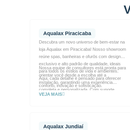
V
Aqualax Piracicaba
Descubra um novo universo de bem-estar na
loja Aqualax em Piracicaba! Nosso showroom
reúne spas, banheiras e ofurôs com design
exclusivo e alto padrão de qualidade, ideais
Nossa equipe de consultores está pronta para
para todos os estilos de vida e ambientes.
orientar você desde a escolha até a
Aqui, cada detalhe é pensado para oferecer
instalação, garantindo uma experiência
conforto, inovação e sofisticação.
completa e personalizada. Com suporte
VEJA MAIS
técnico no local, oferecemos atendimento ágil
e especializado. Visite nosso espaço e
transforme seu projeto em um verdadeiro
refúgio de relaxamento.
Aqualax Jundiaí