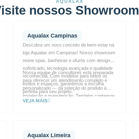
AQUALAX
isite nossos Showroo
Aqualax Campinas
Descubra um novo conceito de bem-estar na
loja Aqualax em Campinas! Nosso showroom
reúne spas, banheiras e ofurôs com design
sofisticado, tecnologia avançada e qualidade
Nossa equipe de consultores está preparada
reconhecida. Com modelos para todos os
para oferecer um atendimento completo e
estilos e espaços, garantimos a escolha
personalizado — da seleção do produto à
perfeita para seu projeto.
instalação e manutenção. Também contamos
VEJA MAIS
com suporte técnico no local para garantir
segurança e tranquilidade. Visite a Aqualax
Campinas e transforme seu ambiente em um
refúgio de conforto e relaxamento.
Aqualax Limeira