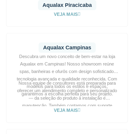
Aqualax Piracicaba
VEJA MAIS
Aqualax Campinas
Descubra um novo conceito de bem-estar na loja
Aqualax em Campinas! Nosso showroom reúne
spas, banheiras e ofurôs com design sofisticado,
tecnologia avançada e qualidade reconhecida. Com
Nossa equipe de consultores está preparada para
modelos para todos os estilos e espaços,
oferecer um atendimento completo e personalizado
garantimos a escolha perfeita para seu projeto.
— da seleção do produto à instalação e
manutenção. Também contamos com suporte
VEJA MAIS
técnico no local para garantir segurança e
tranquilidade. Visite a Aqualax Campinas e
transforme seu ambiente em um refúgio de conforto