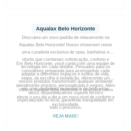
seu espaço em um verdadeiro refúgio de bem-estar.
Aqualax Belo Horizonte
Descubra um novo padrão de relaxamento na
Aqualax Belo Horizonte! Nosso showroom reúne
uma curadoria exclusiva de spas, banheiras e
ofurôs que combinam sofisticação, conforto e
Em Belo Horizonte, você conta com uma equipe de
tecnologia em cada detalhe. Pensados para se
consultores preparada para acompanhar cada
adaptar a diferentes espaços e estilos de vida,
etapa, da escolha à instalação, oferecendo um
nossos produtos transformam qualquer ambiente
atendimento próximo, personalizado e seguro. Além
em uma verdadeira experiência de bem-estar.
Visite a Aqualax Belo Horizonte e descubra como
disso, disponibilizamos suporte técnico
elevar o seu dia a dia a um novo nível de conforto e
especializado no local, garantindo tranquilidade em
exclusividade.
todo o processo.
VEJA MAIS