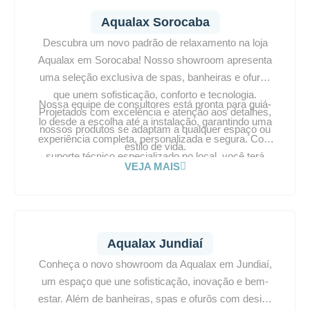
e relaxamento.
Aqualax Sorocaba
Descubra um novo padrão de relaxamento na loja
Aqualax em Sorocaba! Nosso showroom apresenta
uma seleção exclusiva de spas, banheiras e ofurôs
que unem sofisticação, conforto e tecnologia.
Nossa equipe de consultores está pronta para guiá-
Projetados com excelência e atenção aos detalhes,
lo desde a escolha até a instalação, garantindo uma
nossos produtos se adaptam a qualquer espaço ou
experiência completa, personalizada e segura. Com
estilo de vida.
suporte técnico especializado no local, você terá
VEJA MAIS
todo o acompanhamento necessário. Visite a
Aqualax Sorocaba e transforme seu ambiente em
um verdadeiro santuário de bem-estar.
Aqualax Jundiaí
Conheça o novo showroom da Aqualax em Jundiaí,
um espaço que une sofisticação, inovação e bem-
estar. Além de banheiras, spas e ofurôs com design