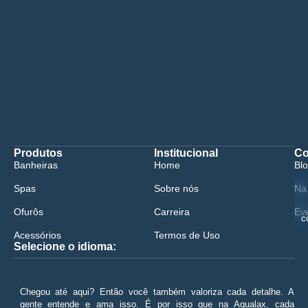
Produtos
Institucional
Co
Banheiras
Home
Bl
Spas
Sobre nós
Na
Ofurôs
Carreira
Ev
c
Acessórios
Termos de Uso
Selecione o idioma:
😀
Chegou até aqui? Então você também valoriza cada detalhe. A
gente entende e ama isso. É por isso que na Aqualax, cada