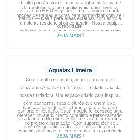
de alto padrão, você encontra a linha exclusiva de
Os modelos são personalizáveis, com diversas
móveis da HB Design, feitos em alumínio e corda
opções de tramas e cores para harmonizar com seu
náutica — ideais para áreas externas com estilo e
ambiente residencial ou comercial. Nossa equipe
durabilidade.
está pronta para ajudar você a criar o espaço dos
VEJA MAIS
seus sonhos. Visite a Aqualax Jundiaí e transforme
seu projeto em um refúgio de conforto e elegância.
Aqualax Limeira
Com orgulho e carinho, anunciamos o novo
showroom Aqualax em Limeira — cidade natal da
nossa fundadora. Um espaço criado para inspirar,
com banheiras, spas e ofurôs que unem luxo,
Nossa equipe de consultores está pronta para
conforto e inovação. Cada modelo foi pensado para
oferecer um atendimento completo e personalizado,
se adaptar a diferentes estilos de vida e ambientes,
do projeto à instalação. Com suporte técnico
com design sofisticado e tecnologia de ponta.
especializado no local, garantimos uma experiência
VEJA MAIS
impecável. Visite a Aqualax Limeira e transforme