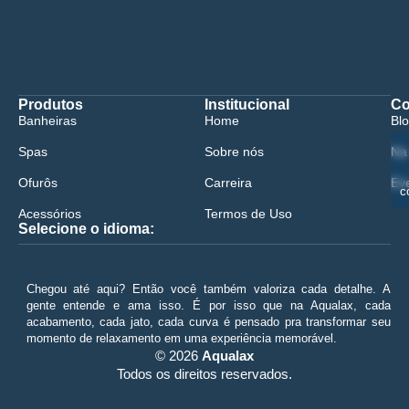
Produtos
Institucional
Co
Banheiras
Home
Bl
Spas
Sobre nós
Na
Ofurôs
Carreira
Ev
c
Acessórios
Termos de Uso
Selecione o idioma:
😀
Chegou até aqui? Então você também valoriza cada detalhe. A
gente entende e ama isso. É por isso que na Aqualax, cada
acabamento, cada jato, cada curva é pensado pra transformar seu
momento de relaxamento em uma experiência memorável.
© 2026
Aqualax
Todos os direitos reservados.