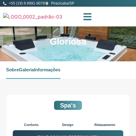
+55 (19) 9.9991-9078
Piracicaba/SP
Gloriosa
Sobre
Galeria
Informações
Spa's
Conforto
Design
Relaxamento