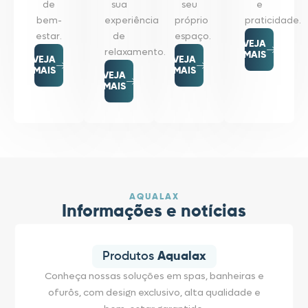
de
sua
seu
e
bem-
experiência
próprio
praticidade.
estar.
de
espaço.
VEJA
relaxamento.
MAIS
VEJA
VEJA
MAIS
MAIS
VEJA
MAIS
AQUALAX
Informações e notícias
Produtos
Aqualax
Conheça nossas soluções em spas, banheiras e
ofurôs, com design exclusivo, alta qualidade e