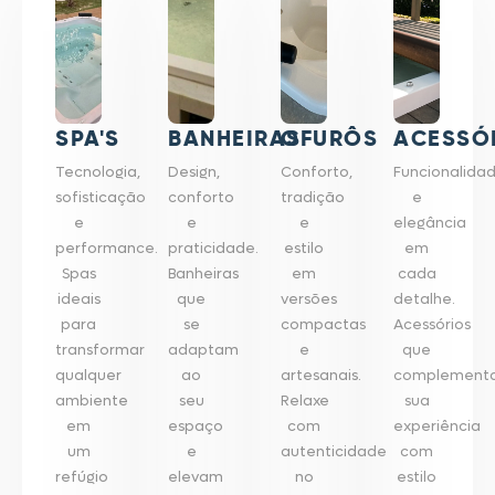
SPA'S
BANHEIRAS
OFURÔS
ACESSÓ
Tecnologia,
Design,
Conforto,
Funcionalida
sofisticação
conforto
tradição
e
e
e
e
elegância
performance.
praticidade.
estilo
em
Spas
Banheiras
em
cada
ideais
que
versões
detalhe.
para
se
compactas
Acessórios
transformar
adaptam
e
que
qualquer
ao
artesanais.
complement
ambiente
seu
Relaxe
sua
em
espaço
com
experiência
um
e
autenticidade
com
refúgio
elevam
no
estilo