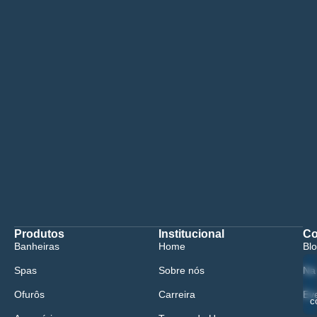
Produtos
Institucional
Co
Banheiras
Home
Bl
Spas
Sobre nós
Na
Ofurôs
Carreira
Ev
c