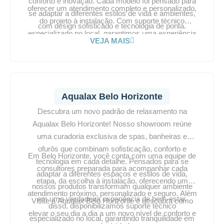
conforto e inovação. Cada modelo foi pensado para
oferecer um atendimento completo e personalizado,
se adaptar a diferentes estilos de vida e ambientes,
do projeto à instalação. Com suporte técnico
com design sofisticado e tecnologia de ponta.
especializado no local, garantimos uma experiência
VEJA MAIS
impecável. Visite a Aqualax Limeira e transforme
seu espaço em um verdadeiro refúgio de bem-estar.
Aqualax Belo Horizonte
Descubra um novo padrão de relaxamento na
Aqualax Belo Horizonte! Nosso showroom reúne
uma curadoria exclusiva de spas, banheiras e
ofurôs que combinam sofisticação, conforto e
Em Belo Horizonte, você conta com uma equipe de
tecnologia em cada detalhe. Pensados para se
consultores preparada para acompanhar cada
adaptar a diferentes espaços e estilos de vida,
etapa, da escolha à instalação, oferecendo um
nossos produtos transformam qualquer ambiente
atendimento próximo, personalizado e seguro. Além
em uma verdadeira experiência de bem-estar.
Visite a Aqualax Belo Horizonte e descubra como
disso, disponibilizamos suporte técnico
elevar o seu dia a dia a um novo nível de conforto e
especializado no local, garantindo tranquilidade em