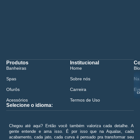
Produtos
Institucional
Co
Banheiras
Home
Bl
Spas
Sobre nós
Na
Ofurôs
Carreira
Ev
c
Acessórios
Termos de Uso
Selecione o idioma:
😀
Chegou até aqui? Então você também valoriza cada detalhe. A
gente entende e ama isso. É por isso que na Aqualax, cada
acabamento, cada jato, cada curva é pensado pra transformar seu