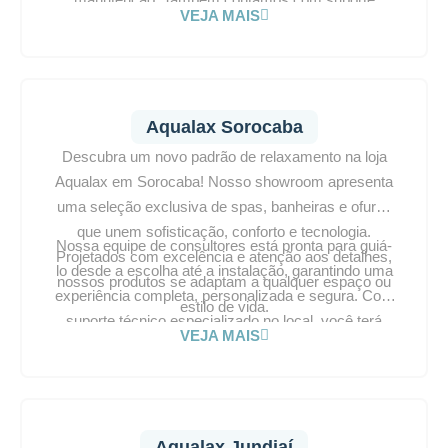
VEJA MAIS
técnico no local para garantir segurança e
tranquilidade. Visite a Aqualax Campinas e
transforme seu ambiente em um refúgio de conforto
e relaxamento.
Aqualax Sorocaba
Descubra um novo padrão de relaxamento na loja
Aqualax em Sorocaba! Nosso showroom apresenta
uma seleção exclusiva de spas, banheiras e ofurôs
que unem sofisticação, conforto e tecnologia.
Nossa equipe de consultores está pronta para guiá-
Projetados com excelência e atenção aos detalhes,
lo desde a escolha até a instalação, garantindo uma
nossos produtos se adaptam a qualquer espaço ou
experiência completa, personalizada e segura. Com
estilo de vida.
suporte técnico especializado no local, você terá
VEJA MAIS
todo o acompanhamento necessário. Visite a
Aqualax Sorocaba e transforme seu ambiente em
um verdadeiro santuário de bem-estar.
Aqualax Jundiaí