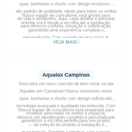
spas, banheiras e ofurôs com design exclusivo e
alto padrão de qualidade, ideais para todos os estilos
Nossa equipe de consultores está pronta para
de vida e ambientes. Aqui, cada detalhe é pensado
orientar você desde a escolha até a instalação,
para oferecer conforto, inovação e sofisticação.
garantindo uma experiência completa e
personalizada. Com suporte técnico no local,
VEJA MAIS
oferecemos atendimento ágil e especializado. Visite
nosso espaço e transforme seu projeto em um
verdadeiro refúgio de relaxamento.
Aqualax Campinas
Descubra um novo conceito de bem-estar na loja
Aqualax em Campinas! Nosso showroom reúne
spas, banheiras e ofurôs com design sofisticado,
tecnologia avançada e qualidade reconhecida. Com
Nossa equipe de consultores está preparada para
modelos para todos os estilos e espaços,
oferecer um atendimento completo e personalizado
garantimos a escolha perfeita para seu projeto.
— da seleção do produto à instalação e
manutenção. Também contamos com suporte