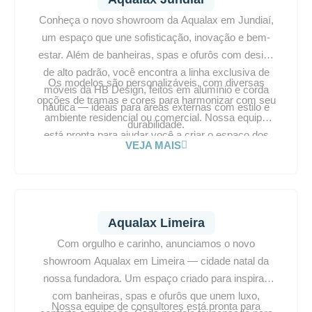
Conheça o novo showroom da Aqualax em Jundiaí,
um espaço que une sofisticação, inovação e bem-
estar. Além de banheiras, spas e ofurôs com design
de alto padrão, você encontra a linha exclusiva de
Os modelos são personalizáveis, com diversas
móveis da HB Design, feitos em alumínio e corda
opções de tramas e cores para harmonizar com seu
náutica — ideais para áreas externas com estilo e
ambiente residencial ou comercial. Nossa equipe
durabilidade.
está pronta para ajudar você a criar o espaço dos
VEJA MAIS
seus sonhos. Visite a Aqualax Jundiaí e transforme
seu projeto em um refúgio de conforto e elegância.
Aqualax Limeira
Com orgulho e carinho, anunciamos o novo
showroom Aqualax em Limeira — cidade natal da
nossa fundadora. Um espaço criado para inspirar,
com banheiras, spas e ofurôs que unem luxo,
Nossa equipe de consultores está pronta para